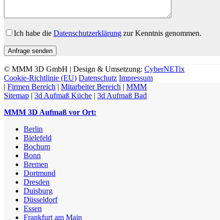
Bitte lasse dieses Feld leer.
Ich habe die
Datenschutzerklärung
zur Kenntnis genommen.
© MMM 3D GmbH | Design & Umsetzung:
CyberNETix
Cookie-Richtlinie (EU)
Datenschutz
Impressum
|
Firmen Bereich
|
Mitarbeiter Bereich
|
MMM
Sitemap
|
3d Aufmaß Küche
|
3d Aufmaß Bad
MMM 3D Aufmaß vor Ort:
Berlin
Bielefeld
Bochum
Bonn
Bremen
Dortmund
Dresden
Duisburg
Düsseldorf
Essen
Frankfurt am Main