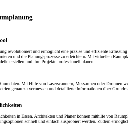
aumplanung
ool
ng revolutioniert und ermöglicht eine präzise und effiziente Erfassu
ieren und die Planungsprozesse zu erleichtern. Mit virtuellen Raum
le erstellen und ihre Projekte professionell planen.
aumdaten. Mit Hilfe von Laserscannern, Messarmen oder Drohnen werden
trien genau zu vermessen und detaillierte Informationen über Grund
ichkeiten
chkeiten in Essen. Architekten und Planer können mithilfe von Raump
ngsoptionen schnell und einfach ausprobiert werden. Zudem ermöglicht