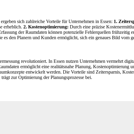
rgeben sich zahlreiche Vorteile für Unternehmen in Essen:
1. Zeiters
e erheblich.
2. Kostenoptimierung:
Durch eine präzise Kostenermittl
rfassung der Raumdaten können potenzielle Fehlerquellen frühzeitig 
die es den Planern und Kunden ermöglicht, sich ein genaues Bild vom g
rmessung revolutioniert. In Essen nutzen Unternehmen vermehrt digi
 Raumdaten ermöglicht eine realitätsnahe Planung, Kostenoptimierung 
aumkonzepte entwickelt werden. Die Vorteile sind Zeitersparnis, Koste
trägt zur Optimierung der Planungsprozesse bei.