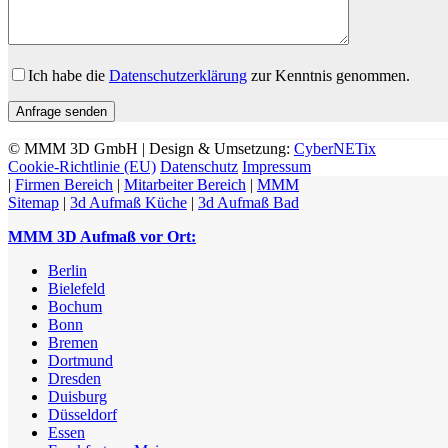
Ich habe die
Datenschutzerklärung
zur Kenntnis genommen.
© MMM 3D GmbH | Design & Umsetzung:
CyberNETix
Cookie-Richtlinie (EU)
Datenschutz
Impressum
|
Firmen Bereich
|
Mitarbeiter Bereich
|
MMM
Sitemap
|
3d Aufmaß Küche
|
3d Aufmaß Bad
MMM 3D Aufmaß vor Ort:
Berlin
Bielefeld
Bochum
Bonn
Bremen
Dortmund
Dresden
Duisburg
Düsseldorf
Essen